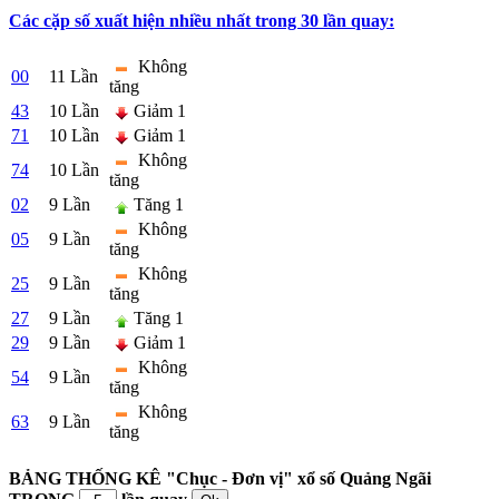
Các cặp số xuất hiện nhiều nhất trong 30 lần quay:
Không
00
11 Lần
tăng
43
10 Lần
Giảm 1
71
10 Lần
Giảm 1
Không
74
10 Lần
tăng
02
9 Lần
Tăng 1
Không
05
9 Lần
tăng
Không
25
9 Lần
tăng
27
9 Lần
Tăng 1
29
9 Lần
Giảm 1
Không
54
9 Lần
tăng
Không
63
9 Lần
tăng
BẢNG THỐNG KÊ "Chục - Đơn vị" xổ số Quảng Ngãi