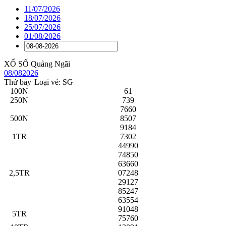
11/07
/2026
18/07
/2026
25/07
/2026
01/08
/2026
XỔ SỐ Quảng Ngãi
08/08
2026
Thứ bảy
Loại vé: SG
100N
61
250N
739
7660
500N
8507
9184
1TR
7302
44990
74850
63660
2,5TR
07248
29127
85247
63554
91048
5TR
75760