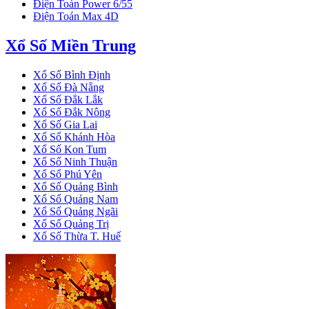
Điện Toán Power 6/55
Điện Toán Max 4D
Xổ Số Miền Trung
Xổ Số Bình Định
Xổ Số Đà Nẵng
Xổ Số Đắk Lắk
Xổ Số Đắk Nông
Xổ Số Gia Lai
Xổ Số Khánh Hòa
Xổ Số Kon Tum
Xổ Số Ninh Thuận
Xổ Số Phú Yên
Xổ Số Quảng Bình
Xổ Số Quảng Nam
Xổ Số Quảng Ngãi
Xổ Số Quảng Trị
Xổ Số Thừa T. Huế