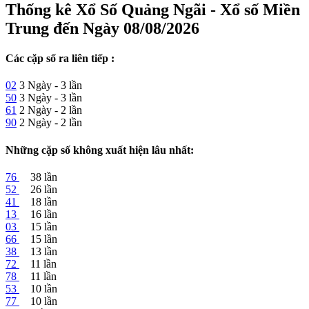
Thống kê Xổ Số Quảng Ngãi - Xổ số Miền
Trung đến Ngày 08/08/2026
Các cặp số ra liên tiếp :
02
3 Ngày - 3 lần
50
3 Ngày - 3 lần
61
2 Ngày - 2 lần
90
2 Ngày - 2 lần
Những cặp số không xuất hiện lâu nhất:
76
38 lần
52
26 lần
41
18 lần
13
16 lần
03
15 lần
66
15 lần
38
13 lần
72
11 lần
78
11 lần
53
10 lần
77
10 lần