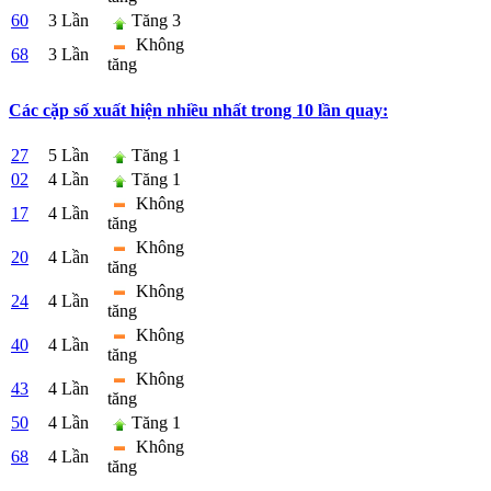
60
3 Lần
Tăng 3
Không
68
3 Lần
tăng
Các cặp số xuất hiện nhiều nhất trong 10 lần quay:
27
5 Lần
Tăng 1
02
4 Lần
Tăng 1
Không
17
4 Lần
tăng
Không
20
4 Lần
tăng
Không
24
4 Lần
tăng
Không
40
4 Lần
tăng
Không
43
4 Lần
tăng
50
4 Lần
Tăng 1
Không
68
4 Lần
tăng