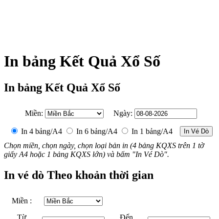
In bảng Kết Quả Xổ Số
In bảng Kết Quả Xổ Số
Miền:
Ngày:
In 4 bảng/A4
In 6 bảng/A4
In 1 bảng/A4
Chọn miền, chọn ngày, chọn loại bản in (4 bảng KQXS trên 1 tờ
giấy A4 hoặc 1 bảng KQXS lớn) và bấm "In Vé Dò".
In vé dò Theo khoản thời gian
Miền :
Từ
Đến