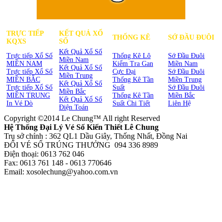
TRỰC TIẾP
KẾT QUẢ XỔ
THỐNG KÊ
SỚ ĐẦU ĐUÔI
KQXS
SỐ
Kết Quả Xổ Số
Trực tiếp Xổ Số
Thống Kê Lô
Sớ Đầu Đuôi
Miền Nam
MIỀN NAM
Kiểm Tra Gan
Miền Nam
Kết Quả Xổ Số
Trực tiếp Xổ Số
Cực Đại
Sớ Đầu Đuôi
Miền Trung
MIỀN BẮC
Thống Kê Tần
Miền Trung
Kết Quả Xổ Số
Trực tiếp Xổ Số
Suất
Sớ Đầu Đuôi
Miền Bắc
MIỀN TRUNG
Thống Kê Tần
Miền Bắc
Kết Quả Xổ Số
In Vé Dò
Suất Chi Tiết
Liên Hệ
Điện Toán
Copyright ©2014 Le Chung™ All right Reserved
Hệ Thống Đại Lý Vé Số Kiến Thiết Lê Chung
Trụ sở chính : 362 QL1 Dầu Giây, Thống Nhất, Đồng Nai
ĐỔI VÉ SỐ TRÚNG THƯỞNG 094 336 8989
Điện thoại: 0613 762 046
Fax: 0613 761 148 - 0613 770646
Email: xosolechung@yahoo.com.vn