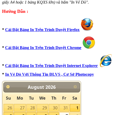
giấy A4 hoặc 1 bảng KQXS lớn) và bấm "In Vé Dò".
Hướng Dẫn :
*
Cài Đặt Bảng In Trên Trình Duyệt Firefox
*
Cài Đặt Bảng In Trên Trình Duyệt Chrome
*
Cài Đặt Bảng In Trên Trình Duyệt Internet Explorer
*
In Vé Dò Với Thông Tin ĐLVS , Cơ Sở Photocopy
August
2026
Su
Mo
Tu
We
Th
Fr
Sa
26
27
28
29
30
31
1