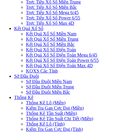
Trực Tiếp Xổ Số Miền Trung
Trực Tiếp Xổ Số Miền Bắc
Trực Tiếp Xổ Số Mega 6/45
Trực Tiếp Xổ Số Power 6/55
Trực Tiếp Xổ Số Max 4D
Kết Quả Xổ Số
Kết Quả Xổ Số Miền Nam
Kết Quả Xổ Số Miền Trung
Kết Quả Xổ Số Miền Bắc
Kết Quả Xổ Số Điện Toán
Kết Quả Xổ Số Điện Toán Mega 6/45
Kết Quả Xổ Số Điện Toán Power 6/55
Kết Quả Xổ Số Điện Toán Max 4D
KQXS Các Tỉnh
Sớ Đầu Đuôi
Sớ Đầu Đuôi Miền Nam
Sớ Đầu Đuôi Miền Trung
Sớ Đầu Đuôi Miền Bắc
Thống Kê
Thống Kê Lô (Miền)
Kiểm Tra Gan Cực Đại (Miền)
Thống Kê Tần Suất (Miền)
Thống Kê Tần Suất Chi Tiết (Miền)
Thống Kê Lô (Tỉnh)
Kiểm Tra Gan Cực Đại (Tỉnh)