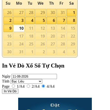
Su
Mo
Tu
We
Th
Fr
Sa
26
27
28
29
30
31
1
2
3
4
5
6
7
8
9
10
11
12
13
14
15
16
17
18
19
20
21
22
23
24
25
26
27
28
29
30
31
1
2
3
4
5
In Vé Dò Xổ Số Tự Chọn
Ngày
Tỉnh
Page
1/A4
2/A4
4/A4