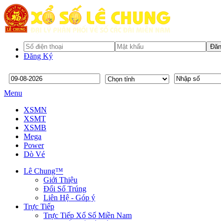
Đăng Ký
Menu
XSMN
XSMT
XSMB
Mega
Power
Dò Vé
Lê Chung™
Giới Thiệu
Đổi Số Trúng
Liên Hệ - Góp ý
Trực Tiếp
Trực Tiếp Xổ Số Miền Nam