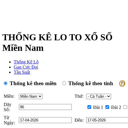
THỐNG KÊ LO TO XỔ SỐ
Miền Nam
Thống Kê Lô
Gan Cực Đại
Tần Suất
Thống kê theo miền
Thống kê theo tỉnh
Miền:
Thứ:
Dãy
Đài 1
Đài 2
Số:
Từ
Đến:
Ngày: